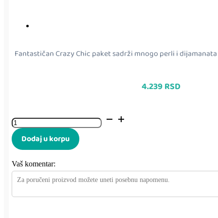
Fantastičan Crazy Chic paket sadrži mnogo perli i dijamanata 
4.239
RSD
CLEMENTONI
LABORATORIJA
PRIVEZAKA
Dodaj u korpu
količina
Vaš komentar: