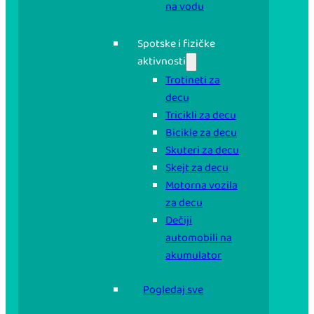
na vodu
Spotske i fizičke
aktivnosti
Trotineti za
decu
Tricikli za decu
Bicikle za decu
Skuteri za decu
Skejt za decu
Motorna vozila
za decu
Dečiji
automobili na
akumulator​
Pogledaj sve