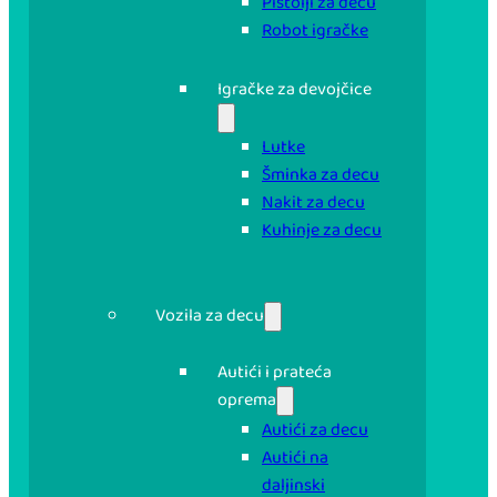
Pištolji za decu​
Robot igračke
Igračke za devojčice
Lutke
Šminka za decu
Nakit za decu
Kuhinje za decu
Vozila za decu
Autići i prateća
oprema
Autići za decu
Autići na
daljinski