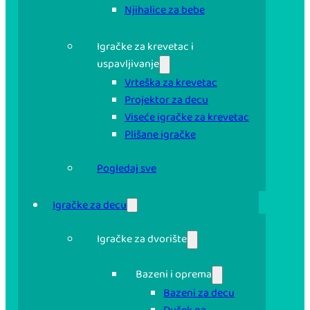
Njihalice za bebe
Igračke za krevetac i
uspavljivanje
Vrteška za krevetac
Projektor za decu​
Viseće igračke za krevetac
Plišane igračke
Pogledaj sve
Igračke za decu
Igračke za dvorište
Bazeni i oprema
Bazeni za decu