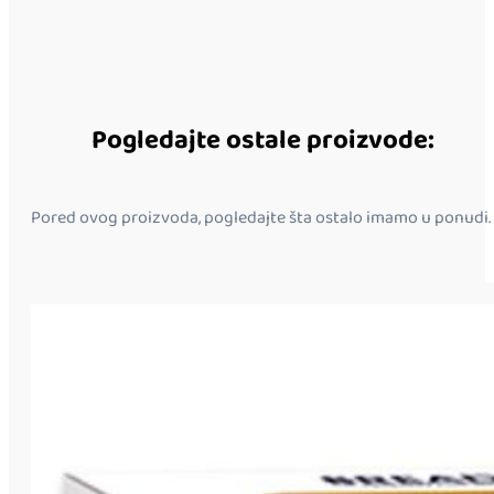
Pogledajte ostale proizvode:
Pored ovog proizvoda, pogledajte šta ostalo imamo u ponudi.