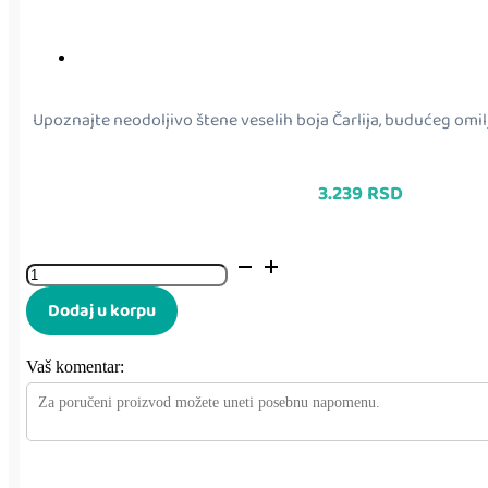
Upoznajte neodoljivo štene veselih boja Čarlija, budućeg om
3.239
RSD
CLEMENTONI
INTERAKTIVNA
KUCA
Dodaj u korpu
CHARLIE
količina
Vaš komentar: