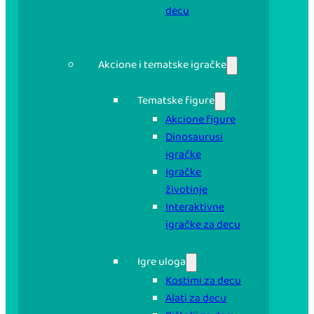
decu
Akcione i tematske igračke
Tematske figure
Akcione figure
Dinosaurusi
igračke​
Igračke
životinje
Interaktivne
igračke za decu
Igre uloga
Kostimi za decu
Alati za decu