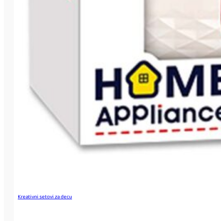
Kreativni setovi za decu​