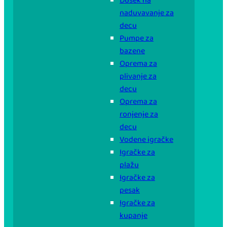
Dušek na
naduvavanje za
decu​
Pumpe za
bazene
Oprema za
plivanje za
decu
Oprema za
ronjenje za
decu
Vodene igračke
Igračke za
plažu
Igračke za
pesak
Igračke za
kupanje​