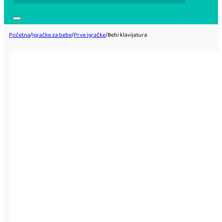
Početna
/
Igračke za bebe
/
Prve igračke
/
Bebi klavijatura