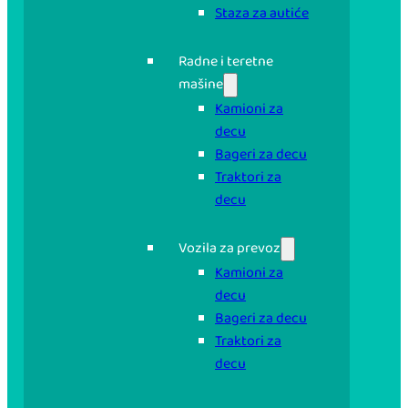
Staza za autiće
Radne i teretne
mašine
Kamioni za
decu
Bageri za decu​
Traktori za
decu
Vozila za prevoz
Kamioni za
decu
Bageri za decu​
Traktori za
decu