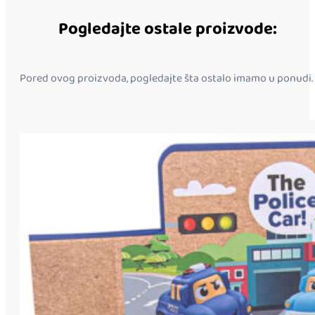
Pogledajte ostale proizvode:
Pored ovog proizvoda, pogledajte šta ostalo imamo u ponudi.