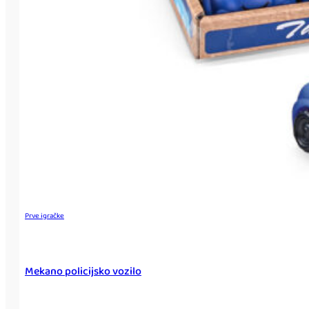
Prve igračke
Mekano policijsko vozilo