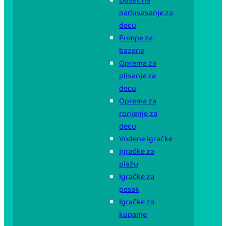
Dušek na
naduvavanje za
decu​
Pumpe za
bazene
Oprema za
plivanje za
decu
Oprema za
ronjenje za
decu
Vodene igračke
Igračke za
plažu
Igračke za
pesak
Igračke za
kupanje​