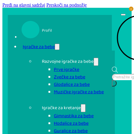
Pređi na glavni sadržaj
Preskoči na podnožje
0
Profil
Igračke za bebe
Razvojne igračke za bebe
Prve igračke
Zvečke za bebe​
Products
search
Glodalice za bebe
Muzičke igračke za bebe
Igračke za kretanje
Gimnastika za bebe
Hodalice za bebe​
Guralice za bebe