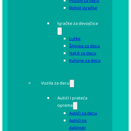
Pištolji za decu​
Robot igračke
Igračke za devojčice
Lutke
Šminka za decu
Nakit za decu
Kuhinje za decu
Vozila za decu
Autići i prateća
oprema
Autići za decu
Autići na
daljinski