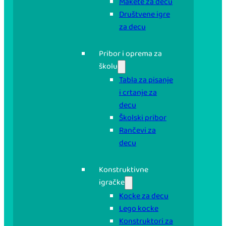
Makete za decu
Društvene igre
za decu
Pribor i oprema za
školu
Tabla za pisanje
i crtanje za
decu
Školski pribor
Rančevi za
decu
Konstruktivne
igračke
Kocke za decu
Lego kocke
Konstruktori za