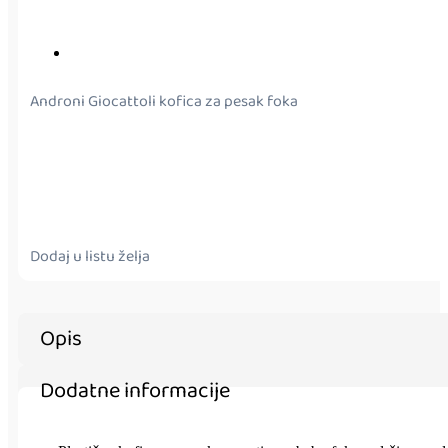
Androni Giocattoli kofica za pesak foka
Dodaj u listu želja
Opis
Dodatne informacije