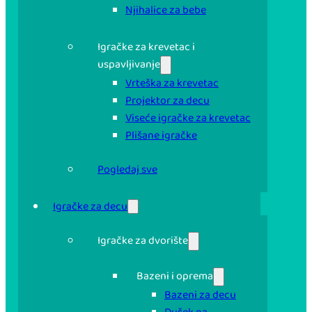
Njihalice za bebe
Igračke za krevetac i
uspavljivanje
Vrteška za krevetac
Projektor za decu​
Viseće igračke za krevetac
Plišane igračke
Pogledaj sve
Igračke za decu
Igračke za dvorište
Bazeni i oprema
Bazeni za decu