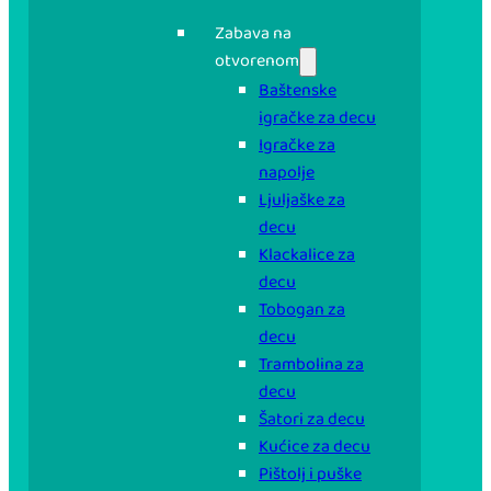
Zabava na
otvorenom
Baštenske
igračke za decu
Igračke za
napolje
Ljuljaške za
decu
Klackalice za
decu
Tobogan za
decu
Trambolina za
decu
Šatori za decu​
Kućice za decu
Pištolj i puške