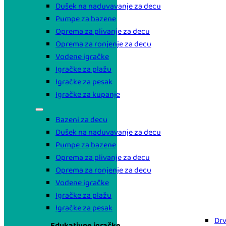
Dušek na naduvavanje za decu​
Pumpe za bazene
Oprema za plivanje za decu
Oprema za ronjenje za decu
Vodene igračke
Igračke za plažu
Igračke za pesak
Igračke za kupanje​
Bazeni za decu
Dušek na naduvavanje za decu​
Pumpe za bazene
Oprema za plivanje za decu
Oprema za ronjenje za decu
Vodene igračke
Igračke za plažu
Igračke za pesak
Drv
Edukativne igračke