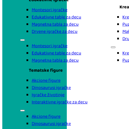
Krea
Montesori igračke
Edukativne table za decu
Kre
Magnetna tabla za decu​
Puz
Drvene igračke za decu
Mak
Dru
Montesori igračke
Edukativne table za decu
Kre
Magnetna tabla za decu​
Puz
Tematske figure
Akcione figure
Dinosaurusi igračke​
Igračke životinje
Interaktivne igračke za decu
Akcione figure
Dinosaurusi igračke​