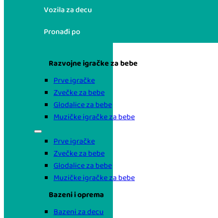
Vozila za decu
Pronađi po
Razvojne igračke za bebe
Prve igračke
Zvečke za bebe​
Glodalice za bebe
Muzičke igračke za bebe
Prve igračke
Zvečke za bebe​
Glodalice za bebe
Muzičke igračke za bebe
Bazeni i oprema
Bazeni za decu