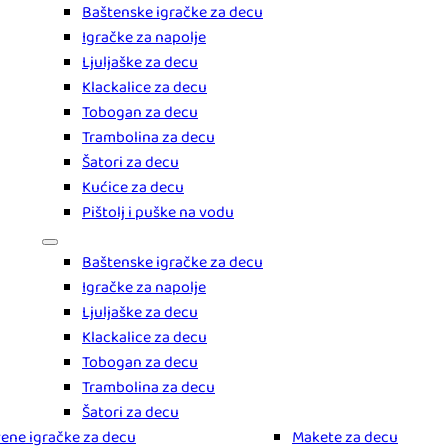
Baštenske igračke za decu
Igračke za napolje
Ljuljaške za decu
Klackalice za decu
Tobogan za decu
Trambolina za decu
Šatori za decu​
Kućice za decu
Pištolj i puške na vodu
Baštenske igračke za decu
Igračke za napolje
Ljuljaške za decu
Klackalice za decu
Tobogan za decu
Trambolina za decu
Šatori za decu​
ene igračke za decu
Makete za decu