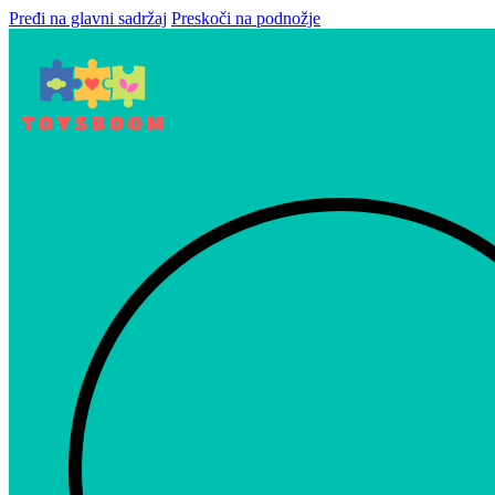
Pređi na glavni sadržaj
Preskoči na podnožje