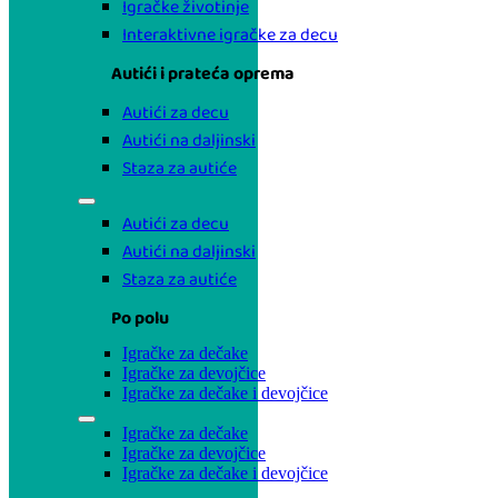
Igračke životinje
Interaktivne igračke za decu
Autići i prateća oprema
Autići za decu
Autići na daljinski
Staza za autiće
Autići za decu
Autići na daljinski
Staza za autiće
Po polu
Igračke za dečake
Igračke za devojčice
Igračke za dečake i devojčice
Igračke za dečake
Igračke za devojčice
Igračke za dečake i devojčice