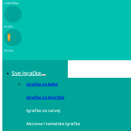
Lista želja
Profil
0
Korpa
Sve igračke
Igračke za bebe
Igračke za dvorište
Igračke za razvoj
Akcione i tematske igračke