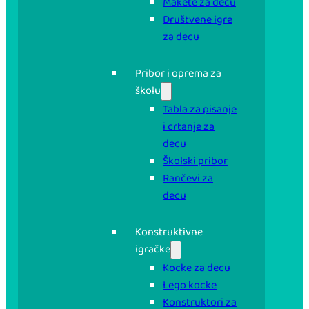
Makete za decu
Društvene igre
za decu
Pribor i oprema za
školu
Tabla za pisanje
i crtanje za
decu
Školski pribor
Rančevi za
decu
Konstruktivne
igračke
Kocke za decu
Lego kocke
Konstruktori za