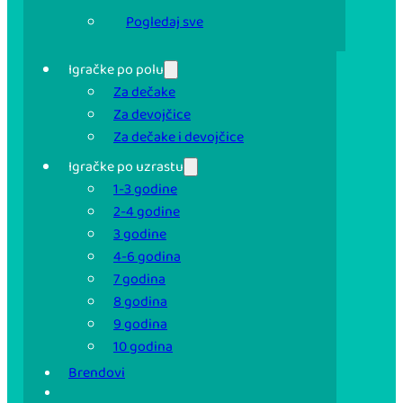
Pogledaj sve
Igračke po polu
Za dečake
Za devojčice
Za dečake i devojčice
Igračke po uzrastu
1-3 godine
2-4 godine
3 godine
4-6 godina
7 godina
8 godina
9 godina
10 godina
Brendovi