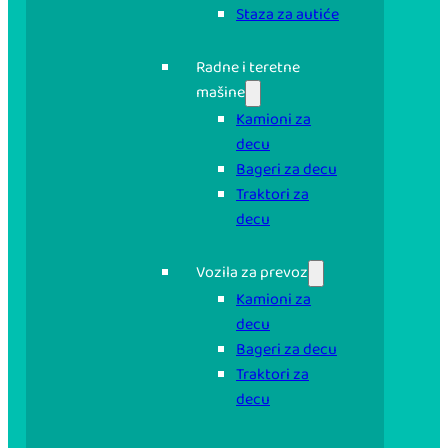
Staza za autiće
Radne i teretne
mašine
Kamioni za
decu
Bageri za decu​
Traktori za
decu
Vozila za prevoz
Kamioni za
decu
Bageri za decu​
Traktori za
decu