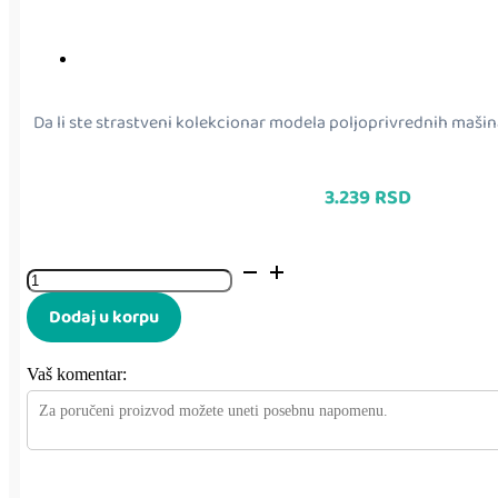
Da li ste strastveni kolekcionar modela poljoprivrednih mašin
3.239
RSD
1/32
HOLLAND
FARM
Dodaj u korpu
TRAKTOR
količina
Vaš komentar: