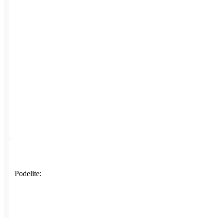
Podelite: