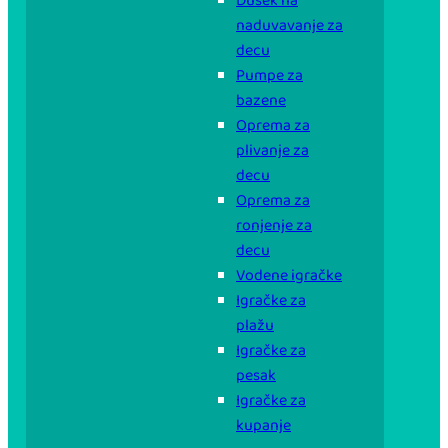
Dušek na
naduvavanje za
decu​
Pumpe za
bazene
Oprema za
plivanje za
decu
Oprema za
ronjenje za
decu
Vodene igračke
Igračke za
plažu
Igračke za
pesak
Igračke za
kupanje​