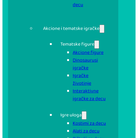
decu
Akcione i tematske igračke
Tematske figure
Akcione figure
Dinosaurusi
igračke​
Igračke
životinje
Interaktivne
igračke za decu
Igre uloga
Kostimi za decu
Alati za decu