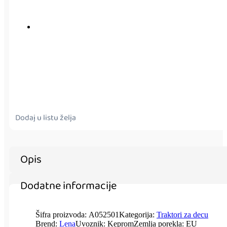
Dodaj u listu želja
Opis
Dodatne informacije
Šifra proizvoda:
A052501
Kategorija:
Traktori za decu
Brend:
Lena
Uvoznik:
Keprom
Zemlja porekla:
EU