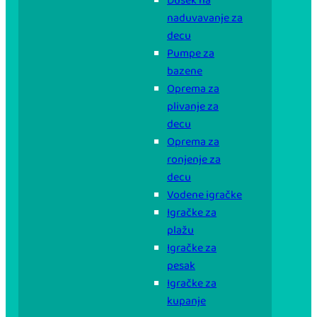
Dušek na
naduvavanje za
decu​
Pumpe za
bazene
Oprema za
plivanje za
decu
Oprema za
ronjenje za
decu
Vodene igračke
Igračke za
plažu
Igračke za
pesak
Igračke za
kupanje​