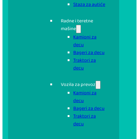
Staza za autiće
Radne i teretne
mašine
Kamioni za
decu
Bageri za decu​
Traktori za
decu
Vozila za prevoz
Kamioni za
decu
Bageri za decu​
Traktori za
decu