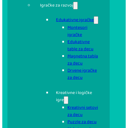
Igračke za razvoj
Edukativne igračke
Montesori
igračke
Edukativne
table za decu
Magnetna tabla
za decu​
Drvene igračke
za decu
Kreativne i logičke
igre
Kreativni setovi
za decu​
Puzzle za decu