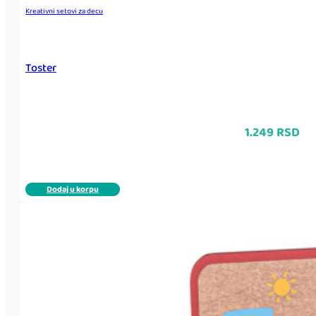
Kreativni setovi za decu​
Toster
1.249
RSD
Dodaj u korpu