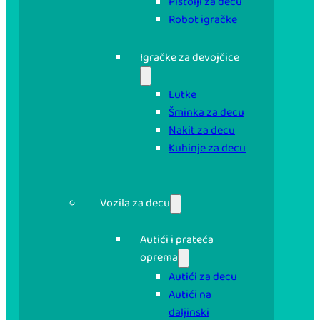
Pištolji za decu​
Robot igračke
Igračke za devojčice
Lutke
Šminka za decu
Nakit za decu
Kuhinje za decu
Vozila za decu
Autići i prateća
oprema
Autići za decu
Autići na
daljinski