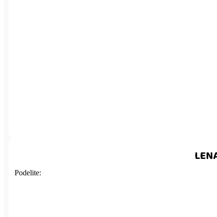
LENA
Podelite: