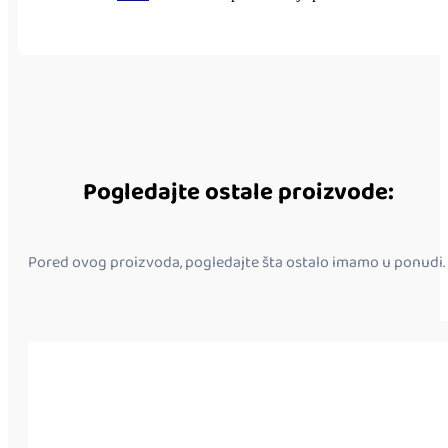
Pogledajte ostale proizvode:
Pored ovog proizvoda, pogledajte šta ostalo imamo u ponudi.