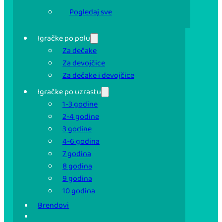
Pogledaj sve
Igračke po polu
Za dečake
Za devojčice
Za dečake i devojčice
Igračke po uzrastu
1-3 godine
2-4 godine
3 godine
4-6 godina
7 godina
8 godina
9 godina
10 godina
Brendovi