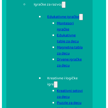
Igračke za razvoj
Edukativne igračke
Montesori
igračke
Edukativne
table za decu
Magnetna tabla
za decu​
Drvene igračke
za decu
Kreativne i logičke
igre
Kreativni setovi
za decu​
Puzzle za decu