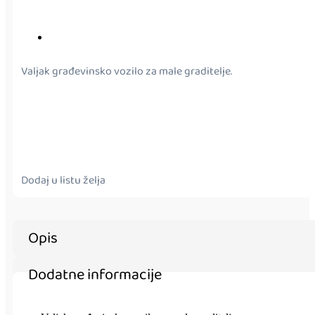
Valjak građevinsko vozilo za male graditelje.
Dodaj u listu želja
Opis
Dodatne informacije