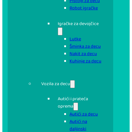
Pištolji za decu​
Robot igračke
Igračke za devojčice
Lutke
Šminka za decu
Nakit za decu
Kuhinje za decu
Vozila za decu
Autići i prateća
oprema
Autići za decu
Autići na
daljinski